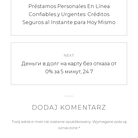
wpisu
Previous
Préstamos Personales En Línea
post:
Confiables y Urgentes: Créditos
Seguros al Instante para Hoy Mismo
NEXT
Next
Деньги в долг на карту без отказа от
post:
0% за 5 минут, 24 7
DODAJ KOMENTARZ
Twój adres e-mail nie zostanie opublikowany.
Wymagane pola są
oznaczone
*