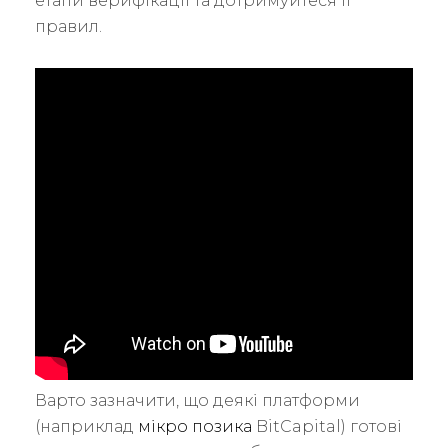
етапи верифікації та дотримуйтеся її
правил.
Варто зазначити, що деякі платформи
(наприклад
мікро позика
BitCapital) готові