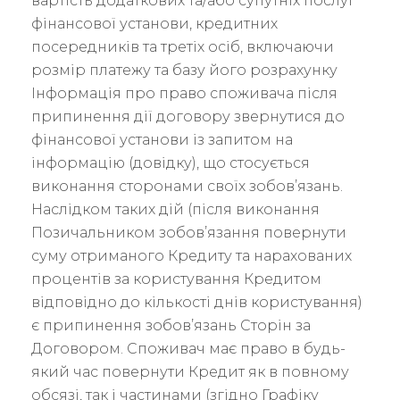
вартість додаткових та/або супутніх послуг
фінансової установи, кредитних
посередників та третіх осіб, включаючи
розмір платежу та базу його розрахунку
Інформація про право споживача після
припинення дії договору звернутися до
фінансової установи із запитом на
інформацію (довідку), що стосується
виконання сторонами своїх зобов’язань.
Наслідком таких дій (після виконання
Позичальником зобов’язання повернути
суму отриманого Кредиту та нарахованих
процентів за користування Кредитом
відповідно до кількості днів користування)
є припинення зобов’язань Сторін за
Договором. Споживач має право в будь-
який час повернути Кредит як в повному
обсязі, так і частинами (згідно Графіку