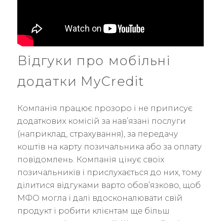
Відгуки про мобільні
додатки MyCredit
Компанія працює прозоро і не приписує
додаткових комісій за нав’язані послуги
(наприклад, страхування), за передачу
коштів на карту позичальника або за оплату
повідомлень. Компанія цінує своїх
позичальників і прислухається до них, тому
ділитися відгуками варто обов’язково, щоб
МФО могла і далі вдосконалювати свій
продукт і робити клієнтам ще більш