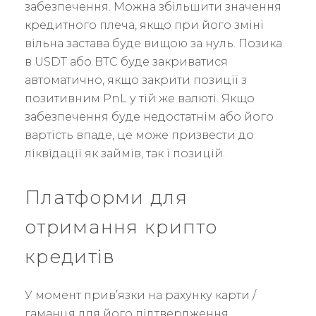
забезпечення. Можна збільшити значення
кредитного плеча, якщо при його зміні
вільна застава буде вищою за нуль. Позика
в USDT або BTC буде закриватися
автоматично, якщо закрити позиції з
позитивним PnL у тій же валюті. Якщо
забезпечення буде недостатнім або його
вартість впаде, це може призвести до
ліквідації як займів, так і позицій.
Платформи для
отримання крипто
кредитів
У момент прив’язки на рахунку карти /
гаманця для його підтвердження