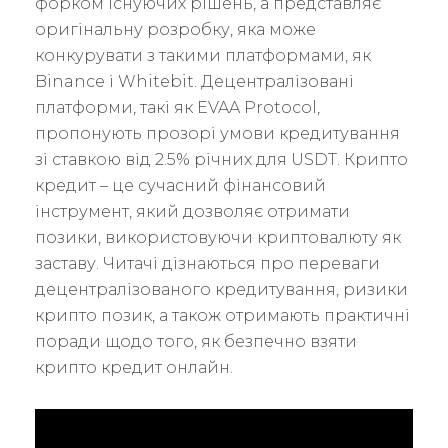
форком існуючих рішень, а представляє
оригінальну розробку, яка може
конкурувати з такими платформами, як
Binance і Whitebit. Децентралізовані
платформи, такі як EVAA Protocol,
пропонують прозорі умови кредитування
зі ставкою від 2.5% річних для USDT. Крипто
кредит – це сучасний фінансовий
інструмент, який дозволяє отримати
позики, використовуючи криптовалюту як
заставу. Читачі дізнаються про переваги
децентралізованого кредитування, ризики
крипто позик, а також отримають практичні
поради щодо того, як безпечно взяти
крипто кредит онлайн.