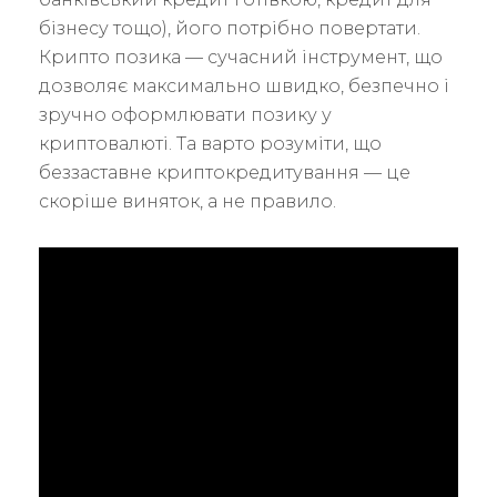
бізнесу тощо), його потрібно повертати.
Крипто позика — сучасний інструмент, що
дозволяє максимально швидко, безпечно і
зручно оформлювати позику у
криптовалюті. Та варто розуміти, що
беззаставне криптокредитування — це
скоріше виняток, а не правило.