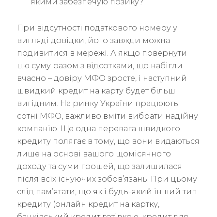
якими забезпечую позику?
При відсутності податкового номеру у
вигляді довідки, його завжди можна
подивитися в мережі. А якщо повернути
цю суму разом з відсотками, що набігли
вчасно – довіру МФО зросте, і наступний
швидкий кредит на карту будет більш
вигідним. На ринку України працюють
сотні МФО, важливо вміти вибрати надійну
компанію. Ще одна перевага швидкого
кредиту полягає в тому, що вони видаються
лише на основі вашого щомісячного
доходу та суми грошей, що залишилася
після всіх існуючих зобов’язань. При цьому
слід пам’ятати, що як і будь-який інший тип
кредиту (онлайн кредит на картку,
банківський кредит готівкою, кредит для