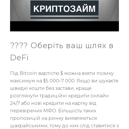
???? Оберіть ваш шлях в
DeFi
Під Bitcoin вартістю $ можна взяти позику
максимум на $5 000–7 000. Якщо ви шукаєте
швидкі кошти без застави, краще
розглянути традиційні кредити онлайн
24/7 або нові кредити на картку від
перевірених МФО. Більшість таких
пропозицій на ринку виявляються
шахрайськими, тому до них слід ставитися з