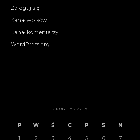
Zaloguj się
Kanał wpisów
Kanał komentarzy
WordPress.org
GRUDZIEŃ 2025
P
W
Ś
C
P
S
N
1
2
3
4
5
6
7