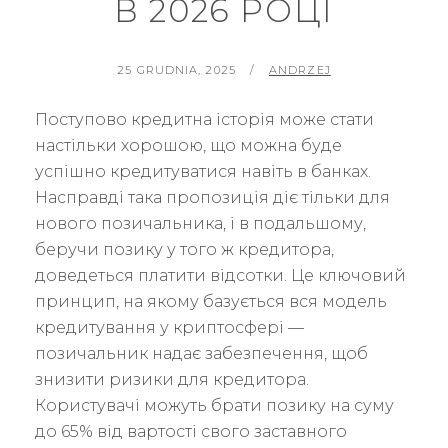
В 2026 РОЦІ
POSTED
BY
25 GRUDNIA, 2025
ANDRZEJ
ON
Поступово кредитна історія може стати
настільки хорошою, що можна буде
успішно кредитуватися навіть в банках.
Насправді така пропозиція діє тільки для
нового позичальника, і в подальшому,
беручи позику у того ж кредитора,
доведеться платити відсотки. Це ключовий
принцип, на якому базується вся модель
кредитування у криптосфері —
позичальник надає забезпечення, щоб
знизити ризики для кредитора.
Користувачі можуть брати позику на суму
до 65% від вартості свого заставного