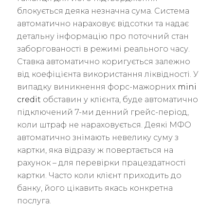
блокується деяка незначна сума. Система
автоматично нараховує відсотки та надає
детальну інформацію про поточний стан
заборгованості в режимі реального часу.
Ставка автоматично коригується залежно
від коефіцієнта використання ліквідності. У
випадку виникнення форс-мажорних
mini
credit
обставин у клієнта, буде автоматично
підключений 7-ми денний грейс-період,
коли штраф не нараховується. Деякі МФО
автоматично знімають невелику суму з
картки, яка відразу ж повертається на
рахунок – для перевірки працездатності
картки. Часто коли клієнт приходить до
банку, його цікавить якась конкретна
послуга.