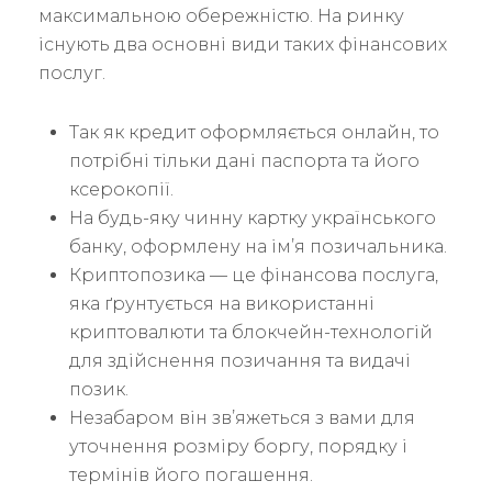
максимальною обережністю. На ринку
існують два основні види таких фінансових
послуг.
Так як кредит оформляється онлайн, то
потрібні тільки дані паспорта та його
ксерокопії.
На будь-яку чинну картку українського
банку, оформлену на ім’я позичальника.
Криптопозика — це фінансова послуга,
яка ґрунтується на використанні
криптовалюти та блокчейн-технологій
для здійснення позичання та видачі
позик.
Незабаром він зв’яжеться з вами для
уточнення розміру боргу, порядку і
термінів його погашення.