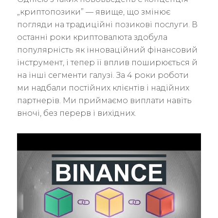
„криптопозики” — явище, що змінює
погляди на традиційні позикові послуги. В
останні роки криптовалюта здобула
популярність як інноваційний фінансовий
інструмент, і тепер її вплив поширюється й
на інші сегменти галузі. За 4 роки роботи
ми надбали постійних клієнтів і надійних
партнерів. Ми приймаємо виплати навіть
вночі, без перерв і вихідних.