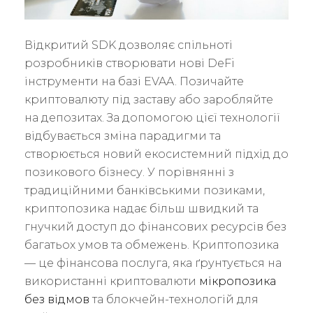
Відкритий SDK дозволяє спільноті
розробників створювати нові DeFi
інструменти на базі EVAA. Позичайте
криптовалюту під заставу або заробляйте
на депозитах. За допомогою цієї технології
відбувається зміна парадигми та
створюється новий екосистемний підхід до
позикового бізнесу. У порівнянні з
традиційними банківськими позиками,
криптопозика надає більш швидкий та
гнучкий доступ до фінансових ресурсів без
багатьох умов та обмежень. Криптопозика
— це фінансова послуга, яка ґрунтується на
використанні криптовалюти
мікропозика
без відмов
та блокчейн-технологій для